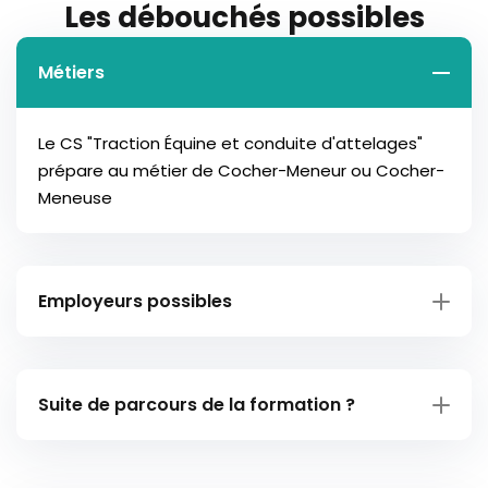
Les débouchés possibles
Métiers
Le CS "Traction Équine et conduite d'attelages"
prépare au métier de Cocher-Meneur ou Cocher-
Meneuse
Employeurs possibles
Dans le secteur privé :
Suite de parcours de la formation ?
Entreprises de prestation de travaux agricoles ou
d’aménagement paysager
Installation professionnelle :
Fermes équestres avec une activité touristique