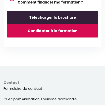
des chevaux
Comment financer ma formation ?
Proposer des services en zone urbaine (collecte
de déchets, entretien d'espaces verts)
Télécharger la brochure
Développer une activité de débardage à cheval
Candidater à la formation
Les candidats doivent avoir une
expérience
préalable
avec les chevaux et démontrer des
capacités physiques adaptées à cette activité
qui demande de la force et de l'endurance.
Contact
Formulaire de contact
CFA Sport Animation Tourisme Normandie