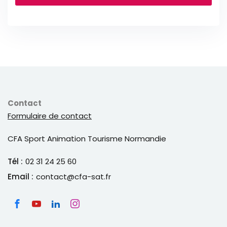
Formation en marketing et communication
équine
Formation continue :
Stages de perfectionnement auprès d'experts
reconnus
Formations courtes spécialisées (reproduction,
Contact
soins, nutrition...)
Formulaire de contact
Formations en techniques spécifiques de travail
du cheval
CFA Sport Animation Tourisme Normandie
Tél :
02 31 24 25 60
Email :
contact@cfa-sat.fr