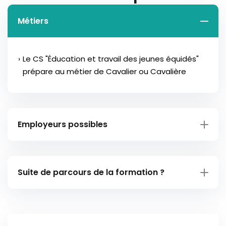
Métiers
Le CS "Éducation et travail des jeunes équidés"
prépare au métier de Cavalier ou Cavalière
Employeurs possibles
Éleveurs, agriculteurs qui ont un atelier d’élevage
Suite de parcours de la formation ?
plus ou moins important
Pluri-actifs, des cavaliers de sport ou de
Formations techniques supérieures :
randonnée possédant au moins une jument et
intéressés par la dimension élevage (ayant une
BPJEPS mention équitation avec des