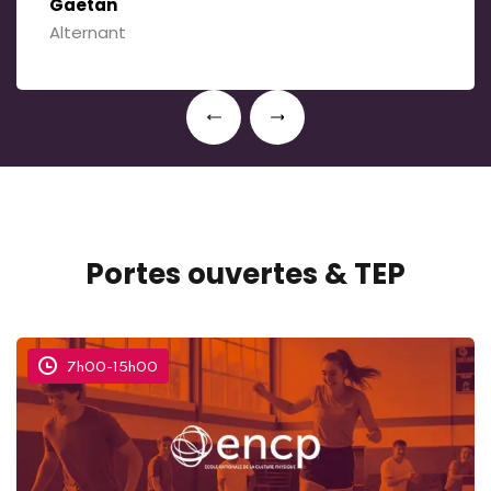
Gaetan
Alternant
Portes ouvertes & TEP
7h00
-
15h00