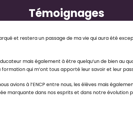
-commercial sportif
Témoignages
ent d'une structure sportive associative
ciales et marketing
ué et restera un passage de ma vie qui aura été except
rts :
éducateur mais également à être quelqu’un de bien au quot
formation qui m’ont tous apporté leur savoir et leur pass
nous avions à l’ENCP entre nous, les élèves mais égalemen
née marquante dans nos esprits et dans notre évolution pe
ball, Brevet d’Educateur de Handball, …)