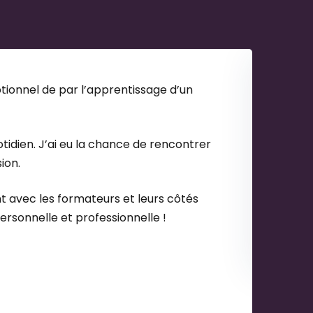
ionnel de par l’apprentissage d’un
Le BP
Une f
idien. J’ai eu la chance de rencontrer
l'Ora
ion.
Norm
t avec les formateurs et leurs côtés
Joce
rsonnelle et professionnelle !
Respo