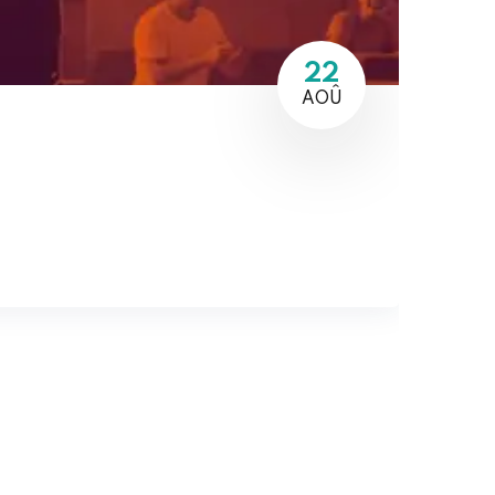
22
AOÛ