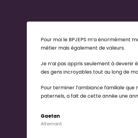
Titre Pro - Bac+2 : Négociateur technico
Titre Pro - Bac+2 : Chargé de développem
Puis
Bac +3 : Responsable d'activités commer
Pour moi le BPJEPS m’a énormément marq
Ministère chargé de la jeunesse et des spo
métier mais également de valeurs.
BPJEPS
Je n’ai pas appris seulement à devenir 
DEJEPS
des gens incroyables tout au long de ma 
DESJEPS
Pour terminer l’ambiance familiale que 
Formations Fédérales :
paternels, a fait de cette année une an
Titre Professionnel (Brevet Moniteur de Foot
Enseignement supérieur :
Gaetan
Université (STAPS)
Alternant
Écoles de management