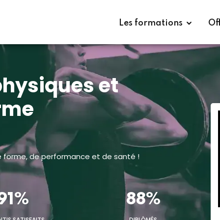
Télécharger
Les formations
Of
physiques et
orme
e forme, de performance et de santé !
91%
88%
NTIS SATISFAITS
DIPLÔMÉS