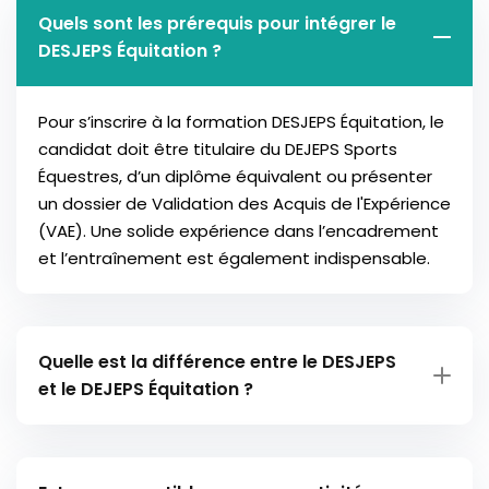
Quels sont les prérequis pour intégrer le
DESJEPS Équitation ?
Pour s’inscrire à la formation DESJEPS Équitation, le
candidat doit être titulaire du DEJEPS Sports
Équestres, d’un diplôme équivalent ou présenter
un dossier de Validation des Acquis de l'Expérience
(VAE). Une solide expérience dans l’encadrement
et l’entraînement est également indispensable.
Quelle est la différence entre le DESJEPS
et le DEJEPS Équitation ?
Le DEJEPS forme à l’encadrement avancé et à
l’entraînement, tandis que le DESJEPS prépare à la