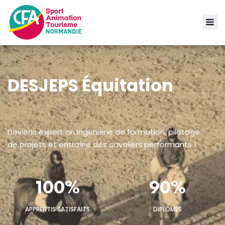
DESJEPS Équitation
Deviens expert en ingénierie de formation, pilotage
de projets et entraîne des cavaliers performants !
100%
90%
APPRENTIS SATISFAITS
DIPLÔMÉS