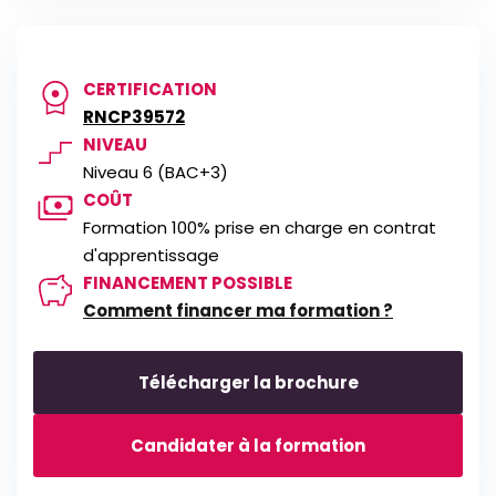
Entraîneur national, responsable pédagogique,
directeur de centre équestre, coordinateur de
formation, conseiller technique fédéral ou
référent territorial : les débouchés sont nombreux
CERTIFICATION
et stratégiques.
RNCP39572
NIVEAU
Niveau 6 (BAC+3)
COÛT
Formation 100% prise en charge en contrat
d'apprentissage
FINANCEMENT POSSIBLE
Comment financer ma formation ?
Télécharger la brochure
Candidater à la formation