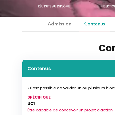
RÉUSSITE AU DIPLÔME
INSERTIO
Admission
Contenus
Co
Contenus
Il est possible de valider un ou plusieurs b
SPÉCIFIQUE
UC1
Être capable de concevoir un projet d'action