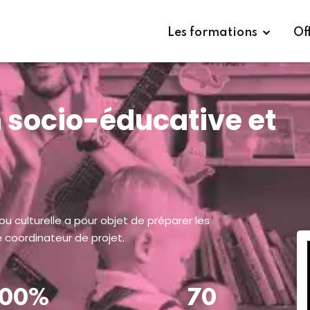
Télécharger
Les formations
Of
 socio-éducative et
u culturelle a pour objet de préparer les
 coordinateur de projet.
100%
70