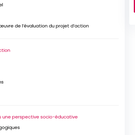
el
œuvre de l’évaluation du projet d’action
ction
ns
 une perspective socio-éducative
agogiques