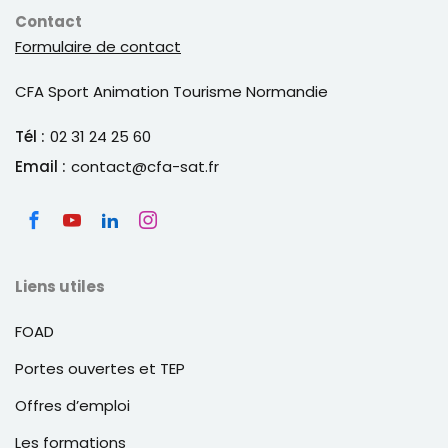
et besoins des publics, notamment les publics
Contact
en situation(s) de handicap, afin de délivrer une
Formulaire de contact
information accessible à tous.
CFA Sport Animation Tourisme Normandie
Sélectionner les outils de communication, en
tenant compte des objectifs et des cibles des
Tél :
02 31 24 25 60
actions de communication, des ressources
Email :
contact@cfa-sat.fr
mobilisables ainsi que du cadre défini par la
structure, en vue d’atteindre les publics visés par
les activités sportives ou d’animation
Rédiger des contenus de communication en vue
de promouvoir une animation, en les adaptant à
Liens utiles
l’outil de communication utilisé et aux
FOAD
particularités des publics
Portes ouvertes et TEP
Offres d’emploi
BC3
Concevoir, animer en sécurité et évaluer des
Les formations