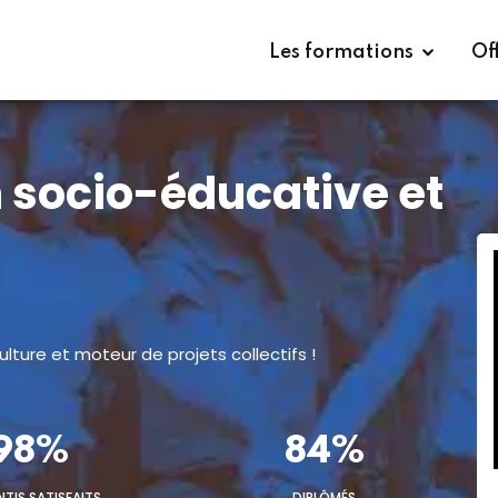
Télécharger
Les formations
Of
 socio-éducative et
ture et moteur de projets collectifs !
98%
84%
NTIS SATISFAITS
DIPLÔMÉS