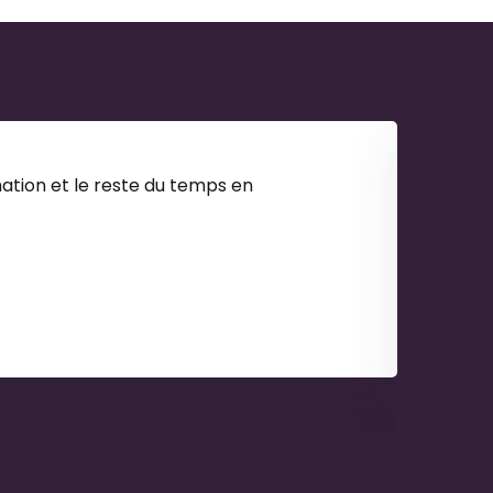
ation et le reste du temps en
La fo
J'ai 
Raph
Alter