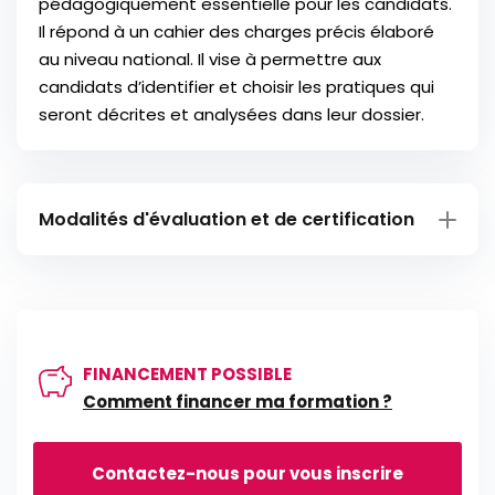
pédagogiquement essentielle pour les candidats.
Il répond à un cahier des charges précis élaboré
au niveau national. Il vise à permettre aux
candidats d’identifier et choisir les pratiques qui
seront décrites et analysées dans leur dossier.
Modalités d'évaluation et de certification
La méthodologie d’accompagnement retenue
est fondée sur l’entretien d’explicitation et
l’analyse du travail. L’accompagnement est
individualisé, cependant des ateliers
FINANCEMENT POSSIBLE
collectifs ponctuels pourront être proposés.
Comment financer ma formation ?
Un contrat d’accompagnement à la VAE, établie
Contactez-nous pour vous inscrire
entre l’accompagnateur et le candidat, fixe la