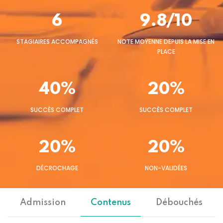
6
9.8/10
STAGIAIRES ACCOMPAGNÉS
NOTE MOYENNE DEPUIS LA MISE EN
PLACE
40%
20%
SUCCÈS COMPLET
SUCCÈS COMPLET
20%
20%
DÉCROCHAGE
NON-VALIDÉES
Admission
Contenus
Débouchés