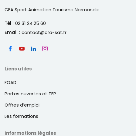
noter, les 4 UC des diplômes Sports et
CFA Sport Animation Tourisme Normandie
animations préparés dans le cadre de la VAE
peuvent être validées de manière
Tél :
02 31 24 25 60
indépendante.
Email :
contact@cfa-sat.fr
Liens utiles
FOAD
Portes ouvertes et TEP
Offres d’emploi
Les formations
Informations légales