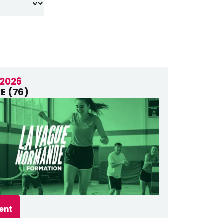
 2026
RE (76)
ment