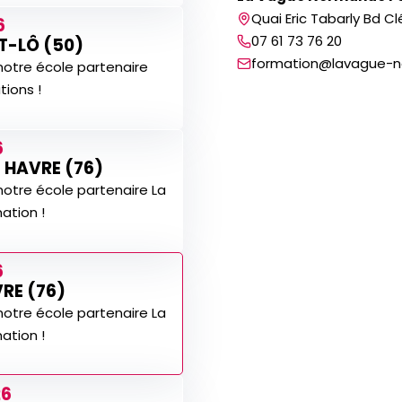
Quai Eric Tabarly Bd 
6
07 61 73 76 20
T-LÔ (50)
formation@lavague-
notre école partenaire
ions !
6
E HAVRE (76)
notre école partenaire La
tion !
6
VRE (76)
notre école partenaire La
tion !
26