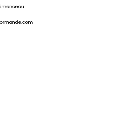
Clémenceau
normande.com